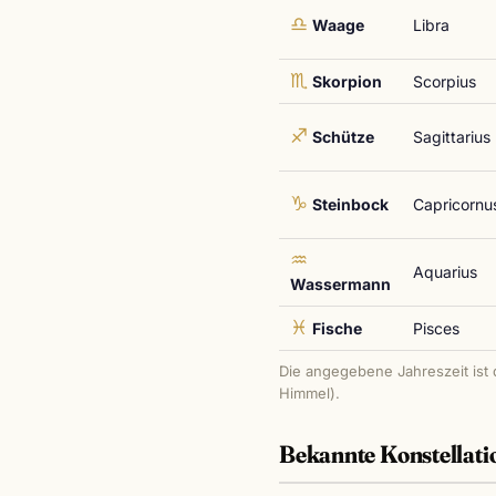
♎
Waage
Libra
♏
Skorpion
Scorpius
♐
Schütze
Sagittarius
♑
Steinbock
Capricornu
♒
Aquarius
Wassermann
♓
Fische
Pisces
Die angegebene Jahreszeit ist 
Himmel).
Bekannte Konstellatio