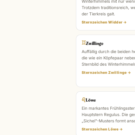
Winterhimmels mit nur weni
Trotzdem traditionsreich, we
der Tierkreis galt.
Sternzeichen Widder →
♊︎
Zwillinge
Auffällig durch die beiden h
die wie ein Köpfepaar nebe
Sternbild des Winterhimmel
Sternzeichen Zwillinge →
♌︎
Löwe
Ein markantes Frühlingsster
Hauptstern Regulus. Die g
„Sichel"-Musters formt ans
Sternzeichen Löwe →