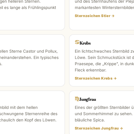
gen helleren Sternen.
und des Sternhaufens der Plejad
il es lange als Frühlingspunkt
markantesten Wintersternbilder
Sternzeichen Stier →
♋︎
Krebs
ellen Sterne Castor und Pollux,
Ein lichtschwaches Sternbild z
neinanderstehen. Ein typisches
Löwe. Sein Schmuckstück ist d
s.
Praesepe, die „Krippe", in dun
Fleck erkennbar.
Sternzeichen Krebs →
♍︎
Jungfrau
nbild mit dem hellen
Eines der größten Sternbilder 
eschwungene Sternenreihe des
und Sommerhimmel zu sehen. Ihr
chaulich den Kopf des Löwen.
bläuliche Spica.
Sternzeichen Jungfrau →