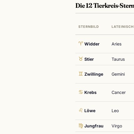
Die 12 Tierkreis-Ster
STERNBILD
LATEINISCH
♈
Widder
Aries
♉
Stier
Taurus
♊
Zwillinge
Gemini
♋
Krebs
Cancer
♌
Löwe
Leo
♍
Jungfrau
Virgo