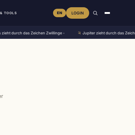
EN
LOGIN
& TOOLS
♃︎
ht durch das Zeichen Zwillinge
•
Jupiter zieht durch das Zeichen
er
m