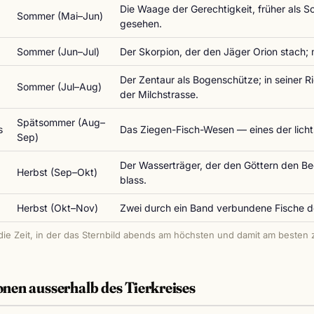
Die Waage der Gerechtigkeit, früher als 
Sommer (Mai–Jun)
gesehen.
Sommer (Jun–Jul)
Der Skorpion, der den Jäger Orion stach; 
Der Zentaur als Bogenschütze; in seiner R
Sommer (Jul–Aug)
der Milchstrasse.
Spätsommer (Aug–
s
Das Ziegen-Fisch-Wesen — eines der licht
Sep)
Der Wasserträger, der den Göttern den Be
Herbst (Sep–Okt)
blass.
Herbst (Okt–Nov)
Zwei durch ein Band verbundene Fische d
die Zeit, in der das Sternbild abends am höchsten und damit am besten z
nen ausserhalb des Tierkreises