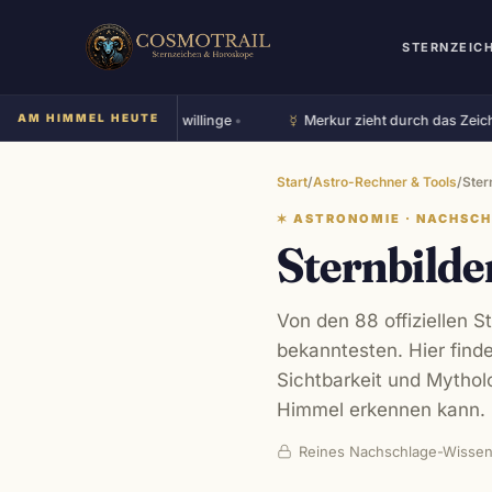
STERNZEIC
☿︎
AM HIMMEL HEUTE
Mond steht im Zeichen Zwillinge
•
Merkur zieht durch das Zeichen
Start
/
Astro-Rechner & Tools
/
Ster
✶
ASTRONOMIE · NACHSC
Sternbild
Von den 88 offiziellen St
bekanntesten. Hier find
Sichtbarkeit und Mythol
Himmel erkennen kann.
Reines Nachschlage-Wissen 