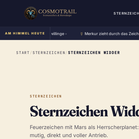
STERNZEIC
☿︎
d steht im Zeichen Zwillinge
AM HIMMEL HEUTE
•
Merkur zieht durch das Zeichen K
START
/
STERNZEICHEN
/
STERNZEICHEN WIDDER
STERNZEICHEN
Sternzeichen Wid
Feuerzeichen mit Mars als Herrscherplanet: 
mutig, direkt und voller Antrieb.