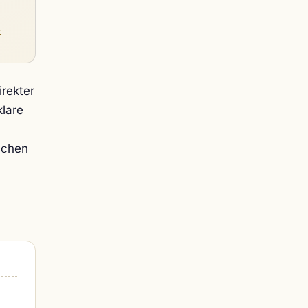
→
irekter
klare
schen