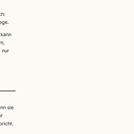
ch:
ege.
 kann
hm,
 nur
nn sie
er
richt.