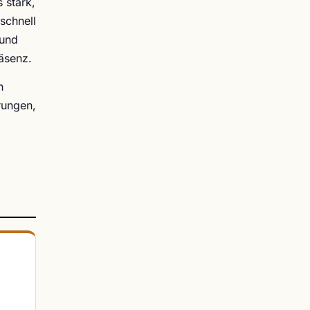
 stark,
schnell
 und
räsenz.
n
rungen,