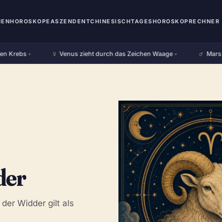
HEN
HOROSKOPE
ASZENDENT
CHINESISCH
TAGESHOROSKOP
RECHNER 
♀︎
♂︎
rebs
•
Venus zieht durch das Zeichen Waage
•
Mars zieht
der
der Widder gilt als