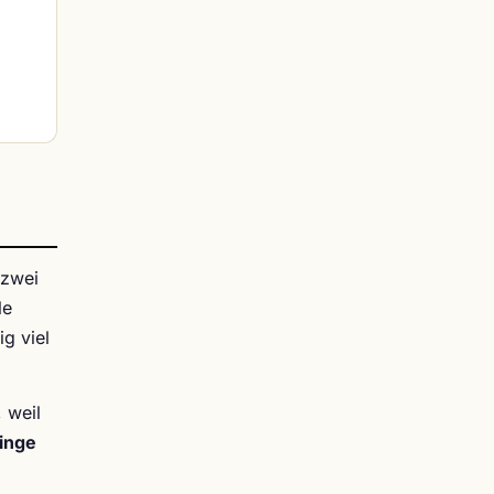
 zwei
le
g viel
, weil
linge