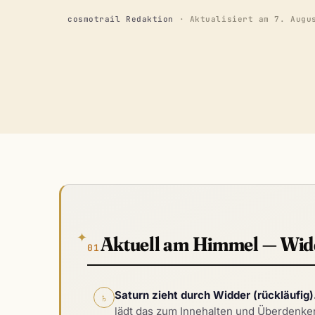
cosmotrail Redaktion
· Aktualisiert am
7. Augu
✦
Aktuell am Himmel — Wid
Saturn zieht durch Widder (rückläufig)
♄︎
lädt das zum Innehalten und Überdenken