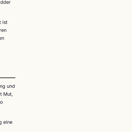
idder
 ist
ren
en
ung und
it Mut,
wo
g eine