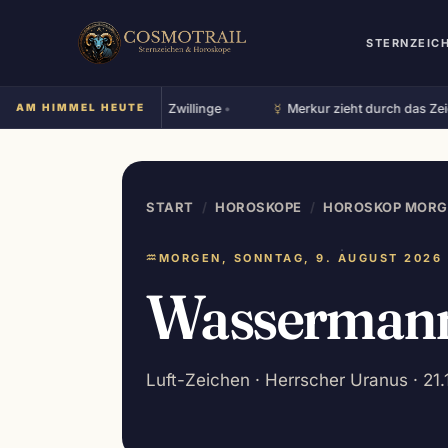
STERNZEIC
☿︎
 Mond steht im Zeichen Zwillinge
AM HIMMEL HEUTE
•
Merkur zieht durch das Zeiche
START
/
HOROSKOPE
/
HOROSKOP MORG
♒
MORGEN, SONNTAG, 9. AUGUST 2026
Wasserman
Luft-Zeichen · Herrscher Uranus · 21.1