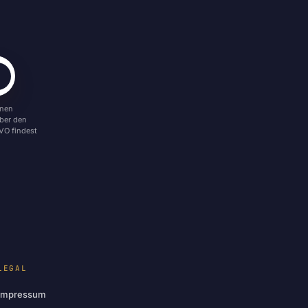
enen
über den
VO findest
LEGAL
Impressum