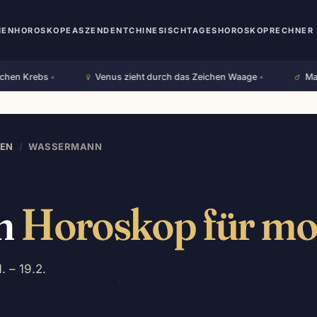
HEN
HOROSKOPE
ASZENDENT
CHINESISCH
TAGESHOROSKOP
RECHNER 
♀︎
♂︎
n Krebs
•
Venus zieht durch das Zeichen Waage
•
Mars zi
EN
/
WASSERMANN
n
Horoskop für m
. – 19.2.