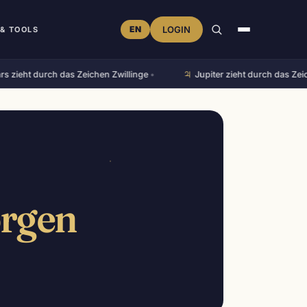
EN
LOGIN
& TOOLS
♃︎
eht durch das Zeichen Zwillinge
•
Jupiter zieht durch das Zeiche
orgen