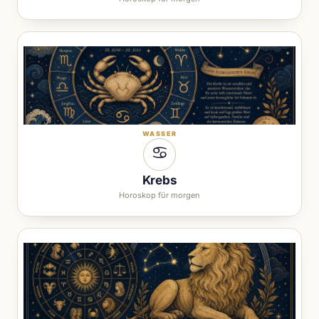
WASSER
♋︎
Krebs
Horoskop für morgen