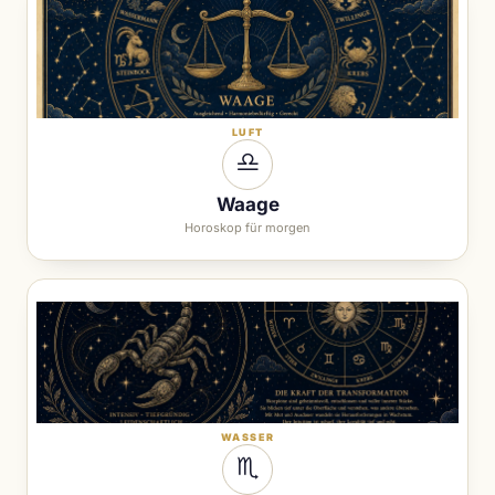
LUFT
♎︎
Waage
Horoskop für morgen
WASSER
♏︎