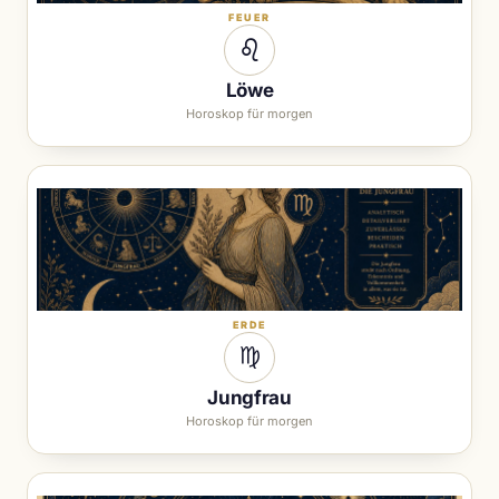
FEUER
♌︎
Löwe
Horoskop für morgen
ERDE
♍︎
Jungfrau
Horoskop für morgen