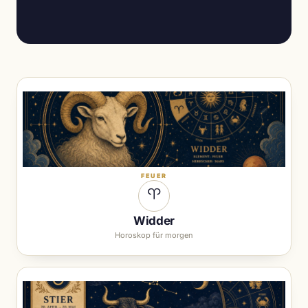
FEUER
♈︎
Widder
Horoskop für morgen