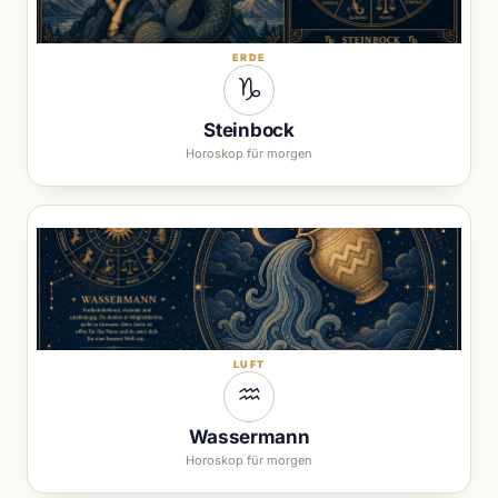
ERDE
♑︎
Steinbock
Horoskop für morgen
LUFT
♒︎
Wassermann
Horoskop für morgen