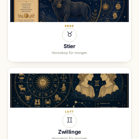
ERDE
♉︎
Stier
Horoskop für morgen
LUFT
♊︎
Zwillinge
Horoskop für morgen