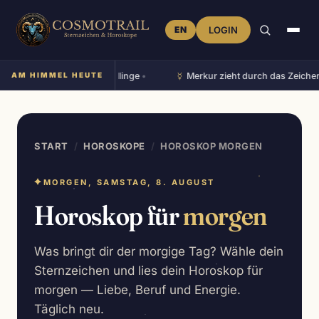
EN
LOGIN
☿︎
nd steht im Zeichen Zwillinge
AM HIMMEL HEUTE
•
Merkur zieht durch das Zeichen K
START
/
HOROSKOPE
/
HOROSKOP MORGEN
✦
MORGEN, SAMSTAG, 8. AUGUST
Horoskop für
morgen
Was bringt dir der morgige Tag? Wähle dein
Sternzeichen und lies dein Horoskop für
morgen — Liebe, Beruf und Energie.
Täglich neu.