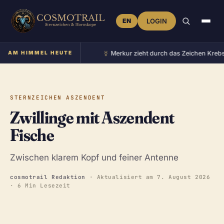
EN
LOGIN
☿︎
m Zeichen Zwillinge
AM HIMMEL HEUTE
•
Merkur zieht durch das Zeichen Krebs
•
STERNZEICHEN ASZENDENT
Zwillinge mit Aszendent
Fische
Zwischen klarem Kopf und feiner Antenne
cosmotrail Redaktion
· Aktualisiert am
7. August 2026
· 6 Min Lesezeit