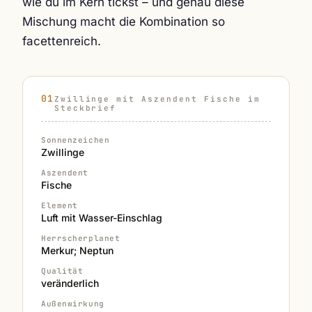
wie du im Kern tickst – und genau diese
Mischung macht die Kombination so
facettenreich.
Zwillinge mit Aszendent Fische im
Steckbrief
Sonnenzeichen
Zwillinge
Aszendent
Fische
Element
Luft mit Wasser-Einschlag
Herrscherplanet
Merkur; Neptun
Qualität
veränderlich
Außenwirkung