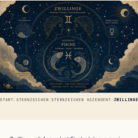
START
/
STERNZEICHEN
/
STERNZEICHEN ASZENDENT
/
ZWILLING