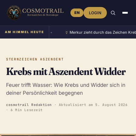
EN
LOGIN
☿︎
 im Zeichen Zwillinge
AM HIMMEL HEUTE
•
Merkur zieht durch das Zeichen Krebs
•
STERNZEICHEN ASZENDENT
Krebs mit Aszendent Widder
Feuer trifft Wasser: Wie Krebs und Widder sich in
deiner Persönlichkeit begegnen
cosmotrail Redaktion
· Aktualisiert am
5. August 2026
· 6 Min Lesezeit