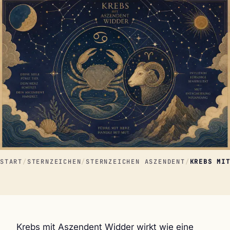
START
/
STERNZEICHEN
/
STERNZEICHEN ASZENDENT
/
KREBS MI
Krebs mit Aszendent Widder wirkt wie eine