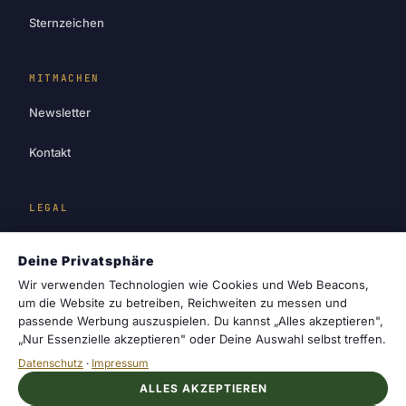
Sternzeichen
MITMACHEN
Newsletter
Kontakt
LEGAL
Impressum
Deine Privatsphäre
Datenschutz
Wir verwenden Technologien wie Cookies und Web Beacons,
um die Website zu betreiben, Reichweiten zu messen und
passende Werbung auszuspielen. Du kannst „Alles akzeptieren",
Cookie-Einstellungen
„Nur Essenzielle akzeptieren" oder Deine Auswahl selbst treffen.
Datenschutz
·
Impressum
ALLES AKZEPTIEREN
cosmotrail