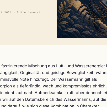
st 2026
· 5 Min Lesezeit
 faszinierende Mischung aus Luft- und Wasserenergie:
igkeit, Originalität und geistige Beweglichkeit, währ
imnisvolle Note hinzufügt. Der Wassermann gilt als
Skorpion als tiefgründig, wach und kompromisslos ehrlich.
ie nicht laut nach Aufmerksamkeit ruft, aber dennoch e
en wir auf den Datumsbereich des Wassermanns, auf die
d darauf, wie sich diese Kombination in Charakter,