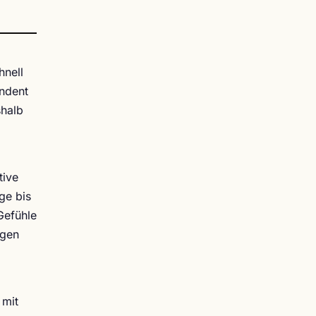
hnell
endent
shalb
tive
ge bis
Gefühle
egen
 mit