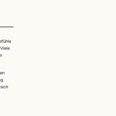
efühle
Viele
en
len
ag
 sich