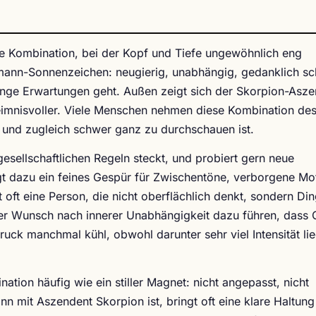
ne Kombination, bei der Kopf und Tiefe ungewöhnlich eng
ann-Sonnenzeichen: neugierig, unabhängig, gedanklich sc
enge Erwartungen geht. Außen zeigt sich der Skorpion-Asz
eheimnisvoller. Viele Menschen nehmen diese Kombination de
hlt und zugleich schwer ganz zu durchschauen ist.
sellschaftlichen Regeln steckt, und probiert gern neue
t dazu ein feines Gespür für Zwischentöne, verborgene Mo
ft eine Person, die nicht oberflächlich denkt, sondern Din
 der Wunsch nach innerer Unabhängigkeit dazu führen, dass 
uck manchmal kühl, obwohl darunter sehr viel Intensität li
ion häufig wie ein stiller Magnet: nicht angepasst, nicht
n mit Aszendent Skorpion ist, bringt oft eine klare Haltung