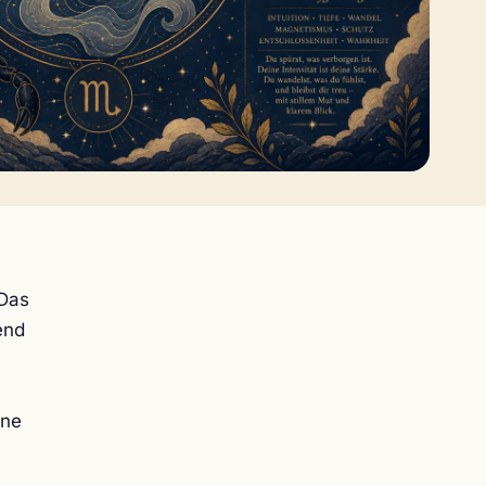
 Das
end
ine