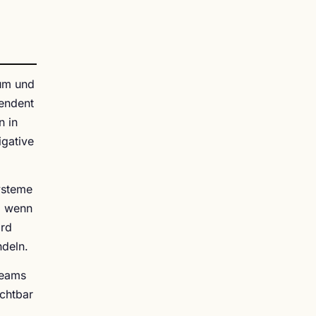
tum und
endent
n in
igative
ysteme
n, wenn
ird
ndeln.
Teams
ichtbar