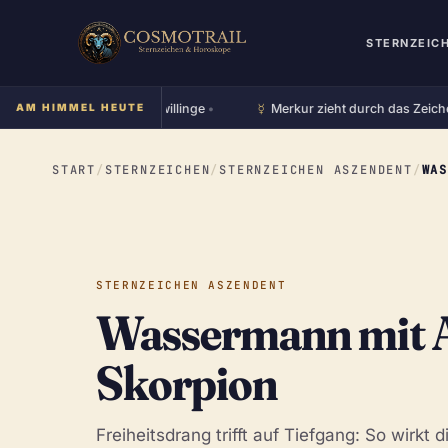
STERNZEIC
☿︎
d steht im Zeichen Zwillinge
AM HIMMEL HEUTE
•
Merkur zieht durch das Zeichen K
START
/
STERNZEICHEN
/
STERNZEICHEN ASZENDENT
/
WA
STERNZEICHEN ASZENDENT
Wassermann mit 
Skorpion
Freiheitsdrang trifft auf Tiefgang: So wirkt