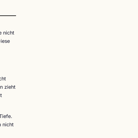
 nicht
Diese
d
cht
n zieht
t
Tiefe.
 nicht