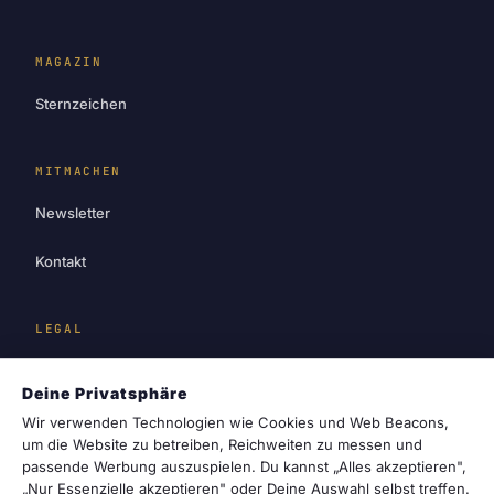
MAGAZIN
Sternzeichen
MITMACHEN
Newsletter
Kontakt
LEGAL
Impressum
Deine Privatsphäre
Datenschutz
Wir verwenden Technologien wie Cookies und Web Beacons,
um die Website zu betreiben, Reichweiten zu messen und
passende Werbung auszuspielen. Du kannst „Alles akzeptieren",
Cookie-Einstellungen
„Nur Essenzielle akzeptieren" oder Deine Auswahl selbst treffen.