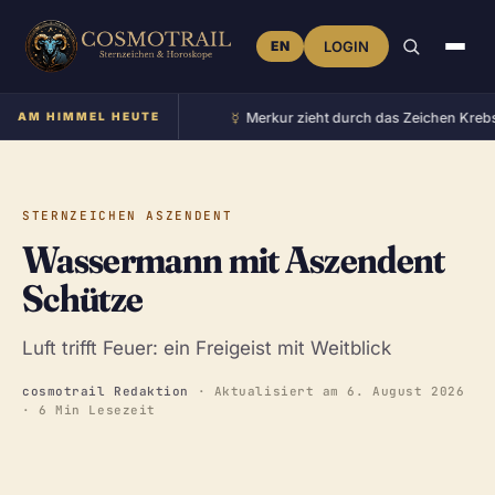
EN
LOGIN
☿︎
im Zeichen Zwillinge
AM HIMMEL HEUTE
•
Merkur zieht durch das Zeichen Krebs
•
STERNZEICHEN ASZENDENT
Wassermann mit Aszendent
Schütze
Luft trifft Feuer: ein Freigeist mit Weitblick
cosmotrail Redaktion
· Aktualisiert am
6. August 2026
· 6 Min Lesezeit