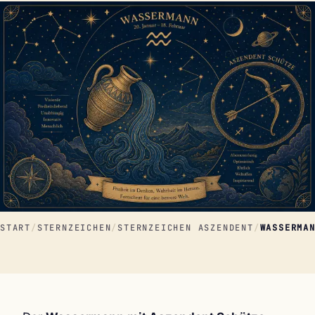
START
/
STERNZEICHEN
/
STERNZEICHEN ASZENDENT
/
WASSERMA