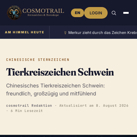
EN
LOGIN
☿︎
im Zeichen Zwillinge
AM HIMMEL HEUTE
•
Merkur zieht durch das Zeichen Krebs
•
CHINESISCHE STERNZEICHEN
Tierkreiszeichen Schwein
Chinesisches Tierkreiszeichen Schwein:
freundlich, großzügig und mitfühlend
cosmotrail Redaktion
· Aktualisiert am
8. August 2026
· 6 Min Lesezeit