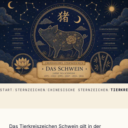
START
/
STERNZEICHEN
/
CHINESISCHE STERNZEICHEN
/
TIERKR
Das Tierkreiszeichen Schwein gilt in der