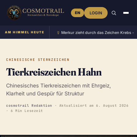
EN
LOGIN
☿︎
♀
 im Zeichen Stier
AM HIMMEL HEUTE
•
Merkur zieht durch das Zeichen Krebs
•
CHINESISCHE STERNZEICHEN
Tierkreiszeichen Hahn
Chinesisches Tierkreiszeichen mit Ehrgeiz,
Klarheit und Gespür für Struktur
cosmotrail Redaktion
· Aktualisiert am
6. August 2026
· 6 Min Lesezeit