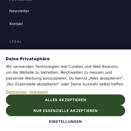
Newsletter
Kontakt
LEGAL
Impressum
Deine Privatsphäre
Datenschutz
Wir verwenden Technologien wie Cookies und Web Beacons,
um die Website zu betreiben, Reichweiten zu messen und
passende Werbung auszuspielen. Du kannst „Alles akzeptieren",
Cookie-Einstellungen
„Nur Essenzielle akzeptieren" oder Deine Auswahl selbst treffen.
Datenschutz
·
Impressum
ALLES AKZEPTIEREN
cosmotrail
© 2026 cosmotrail. Dein Magazin für
NUR ESSENZIELLE AKZEPTIEREN
Sternzeichen, Horoskope und die Geheimnisse
des Sternenhimmels
EINSTELLUNGEN