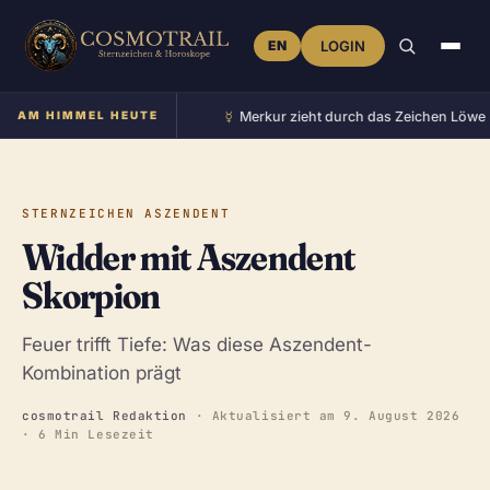
EN
LOGIN
☿︎
ht im Zeichen Krebs
AM HIMMEL HEUTE
•
Merkur zieht durch das Zeichen Löwe
•
STERNZEICHEN ASZENDENT
Widder mit Aszendent
Skorpion
Feuer trifft Tiefe: Was diese Aszendent-
Kombination prägt
cosmotrail Redaktion
· Aktualisiert am
9. August 2026
· 6 Min Lesezeit