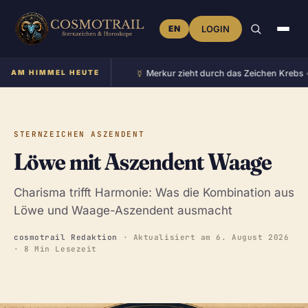
EN
LOGIN
☿︎
m Zeichen Zwillinge
AM HIMMEL HEUTE
•
Merkur zieht durch das Zeichen Krebs
•
STERNZEICHEN ASZENDENT
Löwe mit Aszendent Waage
Charisma trifft Harmonie: Was die Kombination aus
Löwe und Waage-Aszendent ausmacht
cosmotrail Redaktion
· Aktualisiert am
6. August 2026
· 8 Min Lesezeit