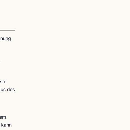
nnung
r
ste
dus des
dem
s kann