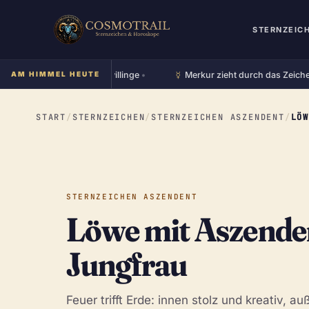
STERNZEIC
☿︎
d steht im Zeichen Zwillinge
AM HIMMEL HEUTE
•
Merkur zieht durch das Zeichen Kr
START
/
STERNZEICHEN
/
STERNZEICHEN ASZENDENT
/
LÖ
STERNZEICHEN ASZENDENT
Löwe mit Aszende
Jungfrau
Feuer trifft Erde: innen stolz und kreativ, 