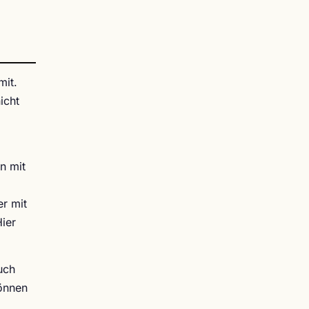
mit.
icht
n mit
er mit
ier
auch
können