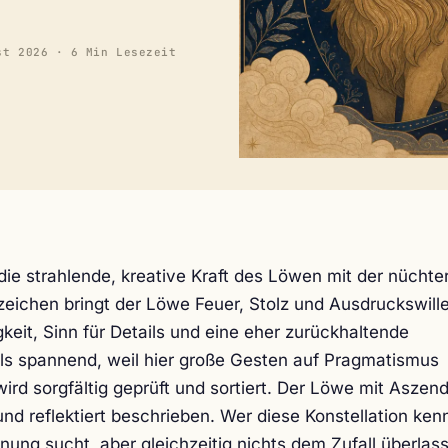
st 2026
· 6 Min Lesezeit
ie strahlende, kreative Kraft des Löwen mit der nüchte
eichen bringt der Löwe Feuer, Stolz und Ausdruckswille
eit, Sinn für Details und eine eher zurückhaltende
als spannend, weil hier große Gesten auf Pragmatismus
ird sorgfältig geprüft und sortiert. Der Löwe mit Aszen
 und reflektiert beschrieben. Wer diese Konstellation kenn
nnung sucht, aber gleichzeitig nichts dem Zufall überlas