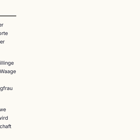
er
orte
er
llinge
d Waage
l
ngfrau
öwe
wird
chaft