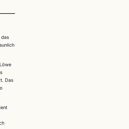
t das
aunlich
r Löwe
ls
zt. Das
so
dent
ch