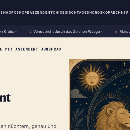
HEN
HOROSKOPE
ASZENDENT
CHINESISCH
TAGESHOROSKOP
RECHNER 
♀︎
♂︎
ebs
•
Venus zieht durch das Zeichen Waage
•
Mars zieht 
WE MIT ASZENDENT JUNGFRAU
nt
außen nüchtern, genau und