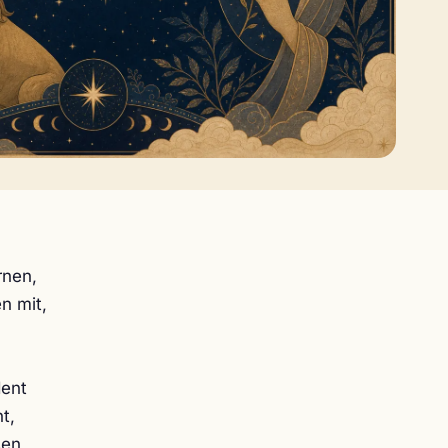
rnen,
n mit,
dent
t,
sen