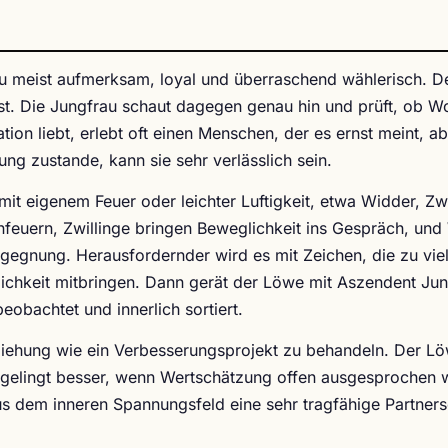
au meist aufmerksam, loyal und überraschend wählerisch. D
t. Die Jungfrau schaut dagegen genau hin und prüft, ob W
n liebt, erlebt oft einen Menschen, der es ernst meint, ab
ung zustande, kann sie sehr verlässlich sein.
it eigenem Feuer oder leichter Luftigkeit, etwa Widder, Zwi
euern, Zwillinge bringen Beweglichkeit ins Gespräch, un
Begegnung. Herausfordernder wird es mit Zeichen, die zu vie
ichkeit mitbringen. Dann gerät der Löwe mit Aszendent Ju
 beobachtet und innerlich sortiert.
Beziehung wie ein Verbesserungsprojekt zu behandeln. Der L
 gelingt besser, wenn Wertschätzung offen ausgesprochen 
us dem inneren Spannungsfeld eine sehr tragfähige Partners