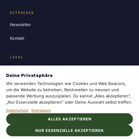
MITMACHEN
Newsletter
Kontakt
LEGAL
Impressum
Deine Privatsphäre
Datenschutz
Wir verwenden Technologien wie Cookies und Web Beacons,
um die Website zu betreiben, Reichweiten zu messen und
passende Werbung auszuspielen. Du kannst „Alles akzeptieren",
Cookie-Einstellungen
„Nur Essenzielle akzeptieren" oder Deine Auswahl selbst treffen.
Datenschutz
·
Impressum
ALLES AKZEPTIEREN
cosmotrail
© 2026 cosmotrail. Dein Magazin für
NUR ESSENZIELLE AKZEPTIEREN
Sternzeichen, Horoskope und die Geheimnisse