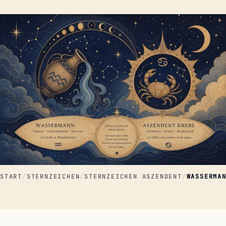
START
/
STERNZEICHEN
/
STERNZEICHEN ASZENDENT
/
WASSERMA