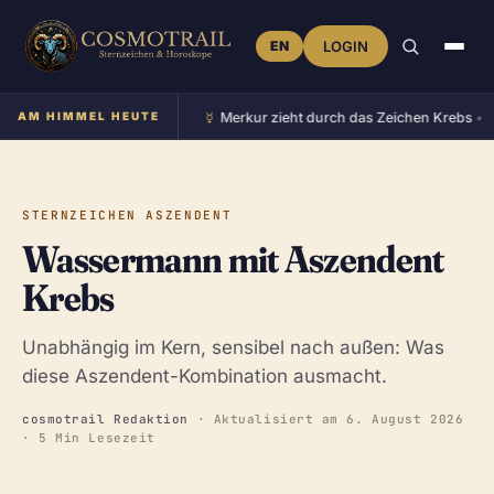
EN
LOGIN
☿︎
♀
im Zeichen Stier
AM HIMMEL HEUTE
•
Merkur zieht durch das Zeichen Krebs
•
STERNZEICHEN ASZENDENT
Wassermann mit Aszendent
Krebs
Unabhängig im Kern, sensibel nach außen: Was
diese Aszendent-Kombination ausmacht.
cosmotrail Redaktion
· Aktualisiert am
6. August 2026
· 5 Min Lesezeit