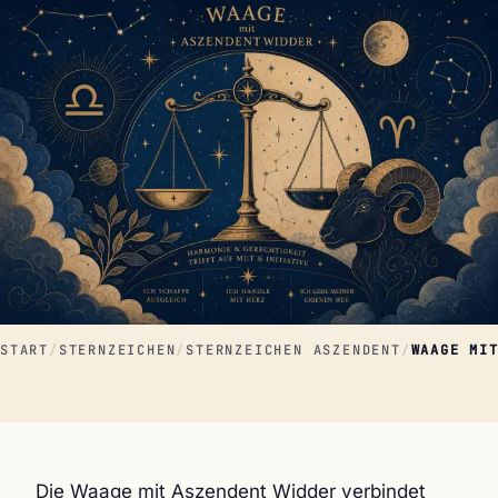
START
/
STERNZEICHEN
/
STERNZEICHEN ASZENDENT
/
WAAGE MI
Die Waage mit Aszendent Widder verbindet