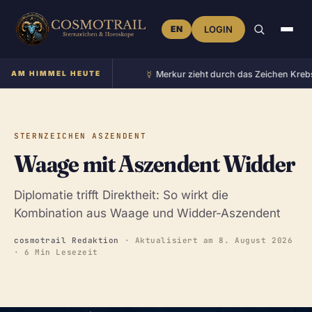
EN
LOGIN
☿︎
im Zeichen Zwillinge
AM HIMMEL HEUTE
•
Merkur zieht durch das Zeichen Krebs
•
STERNZEICHEN ASZENDENT
Waage mit Aszendent Widder
Diplomatie trifft Direktheit: So wirkt die
Kombination aus Waage und Widder-Aszendent
cosmotrail Redaktion
· Aktualisiert am
8. August 2026
· 6 Min Lesezeit