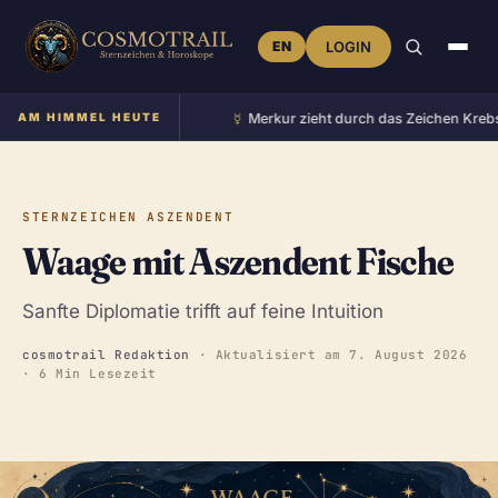
EN
LOGIN
☿︎
im Zeichen Zwillinge
AM HIMMEL HEUTE
•
Merkur zieht durch das Zeichen Krebs
•
STERNZEICHEN ASZENDENT
Waage mit Aszendent Fische
Sanfte Diplomatie trifft auf feine Intuition
cosmotrail Redaktion
· Aktualisiert am
7. August 2026
· 6 Min Lesezeit