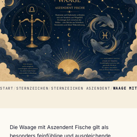
START
/
STERNZEICHEN
/
STERNZEICHEN ASZENDENT
/
WAAGE MI
Die Waage mit Aszendent Fische gilt als
besonders feinfühlige und ausgleichende