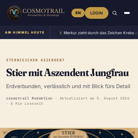
EN
LOGIN
☿︎
 im Zeichen Stier
AM HIMMEL HEUTE
•
Merkur zieht durch das Zeichen Krebs
•
STERNZEICHEN ASZENDENT
Stier mit Aszendent Jungfrau
Erdverbunden, verlässlich und mit Blick fürs Detail
cosmotrail Redaktion
· Aktualisiert am
5. August 2026
· 6 Min Lesezeit