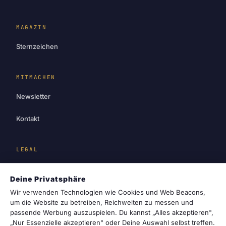
MAGAZIN
Sternzeichen
MITMACHEN
Newsletter
Kontakt
LEGAL
Impressum
Deine Privatsphäre
Datenschutz
Wir verwenden Technologien wie Cookies und Web Beacons,
um die Website zu betreiben, Reichweiten zu messen und
passende Werbung auszuspielen. Du kannst „Alles akzeptieren",
Cookie-Einstellungen
„Nur Essenzielle akzeptieren" oder Deine Auswahl selbst treffen.