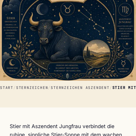
START
/
STERNZEICHEN
/
STERNZEICHEN ASZENDENT
/
STIER MI
Stier mit Aszendent Jungfrau verbindet die
ruhige, sinnliche Stier-Sonne mit dem wachen,