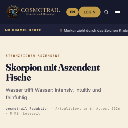
EN
LOGIN
☿︎
im Zeichen Zwillinge
AM HIMMEL HEUTE
•
Merkur zieht durch das Zeichen Krebs
•
STERNZEICHEN ASZENDENT
Skorpion mit Aszendent
Fische
Wasser trifft Wasser: intensiv, intuitiv und
feinfühlig
cosmotrail Redaktion
· Aktualisiert am
6. August 2026
· 5 Min Lesezeit