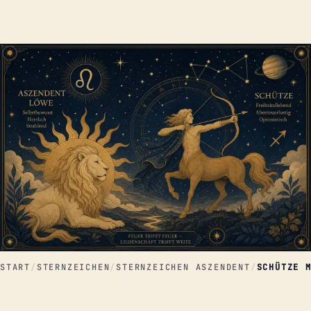
START
/
STERNZEICHEN
/
STERNZEICHEN ASZENDENT
/
SCHÜTZE M