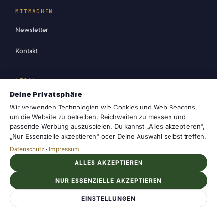
MITMACHEN
Newsletter
Kontakt
LEGAL
Deine Privatsphäre
Impressum
Wir verwenden Technologien wie Cookies und Web Beacons,
um die Website zu betreiben, Reichweiten zu messen und
Datenschutz
passende Werbung auszuspielen. Du kannst „Alles akzeptieren",
„Nur Essenzielle akzeptieren" oder Deine Auswahl selbst treffen.
Cookie-Einstellungen
Datenschutz
·
Impressum
ALLES AKZEPTIEREN
NUR ESSENZIELLE AKZEPTIEREN
cosmotrail
© 2026 cosmotrail. Dein Magazin für
EINSTELLUNGEN
Sternzeichen, Horoskope und die Geheimnisse
des Sternenhimmels