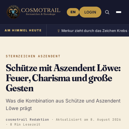
EN
LOGIN
☿︎
Zeichen Zwillinge
AM HIMMEL HEUTE
•
Merkur zieht durch das Zeichen Krebs
•
STERNZEICHEN ASZENDENT
Schütze mit Aszendent Löwe:
Feuer, Charisma und große
Gesten
Was die Kombination aus Schütze und Aszendent
Löwe prägt
cosmotrail Redaktion
· Aktualisiert am
8. August 2026
· 8 Min Lesezeit