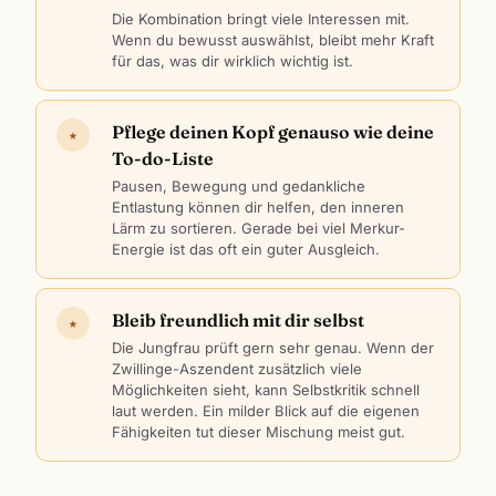
Die Kombination bringt viele Interessen mit.
Wenn du bewusst auswählst, bleibt mehr Kraft
für das, was dir wirklich wichtig ist.
Pflege deinen Kopf genauso wie deine
★
To-do-Liste
Pausen, Bewegung und gedankliche
Entlastung können dir helfen, den inneren
Lärm zu sortieren. Gerade bei viel Merkur-
Energie ist das oft ein guter Ausgleich.
Bleib freundlich mit dir selbst
★
Die Jungfrau prüft gern sehr genau. Wenn der
Zwillinge-Aszendent zusätzlich viele
Möglichkeiten sieht, kann Selbstkritik schnell
laut werden. Ein milder Blick auf die eigenen
Fähigkeiten tut dieser Mischung meist gut.