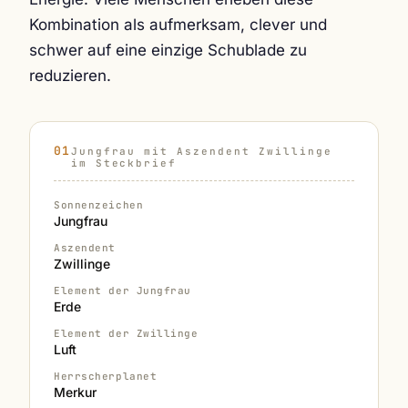
Kombination als aufmerksam, clever und
schwer auf eine einzige Schublade zu
reduzieren.
Jungfrau mit Aszendent Zwillinge
im Steckbrief
Sonnenzeichen
Jungfrau
Aszendent
Zwillinge
Element der Jungfrau
Erde
Element der Zwillinge
Luft
Herrscherplanet
Merkur