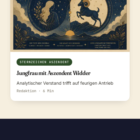
STERNZEICHEN ASZENDENT
Jungfrau mit Aszendent Widder
Analytischer Verstand trifft auf feurigen Antrieb
Redaktion · 6 Min