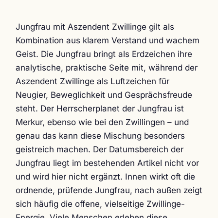
Jungfrau mit Aszendent Zwillinge gilt als
Kombination aus klarem Verstand und wachem
Geist. Die Jungfrau bringt als Erdzeichen ihre
analytische, praktische Seite mit, während der
Aszendent Zwillinge als Luftzeichen für
Neugier, Beweglichkeit und Gesprächsfreude
steht. Der Herrscherplanet der Jungfrau ist
Merkur, ebenso wie bei den Zwillingen – und
genau das kann diese Mischung besonders
geistreich machen. Der Datumsbereich der
Jungfrau liegt im bestehenden Artikel nicht vor
und wird hier nicht ergänzt. Innen wirkt oft die
ordnende, prüfende Jungfrau, nach außen zeigt
sich häufig die offene, vielseitige Zwillinge-
Energie. Viele Menschen erleben diese