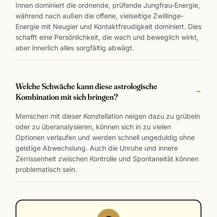
Innen dominiert die ordnende, prüfende Jungfrau-Energie,
während nach außen die offene, vielseitige Zwillinge-
Energie mit Neugier und Kontaktfreudigkeit dominiert. Dies
schafft eine Persönlichkeit, die wach und beweglich wirkt,
aber innerlich alles sorgfältig abwägt.
Welche Schwäche kann diese astrologische
Kombination mit sich bringen?
Menschen mit dieser Konstellation neigen dazu zu grübeln
oder zu überanalysieren, können sich in zu vielen
Optionen verlaufen und werden schnell ungeduldig ohne
geistige Abwechslung. Auch die Unruhe und innere
Zerrissenheit zwischen Kontrolle und Spontaneität können
problematisch sein.