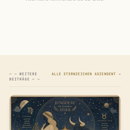
— — WEITERE
ALLE STERNZEICHEN ASZENDENT →
BEITRÄGE — —