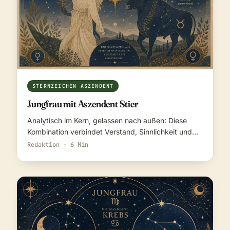
STERNZEICHEN ASZENDENT
Jungfrau mit Aszendent Stier
Analytisch im Kern, gelassen nach außen: Diese
Kombination verbindet Verstand, Sinnlichkeit und…
Redaktion · 6 Min