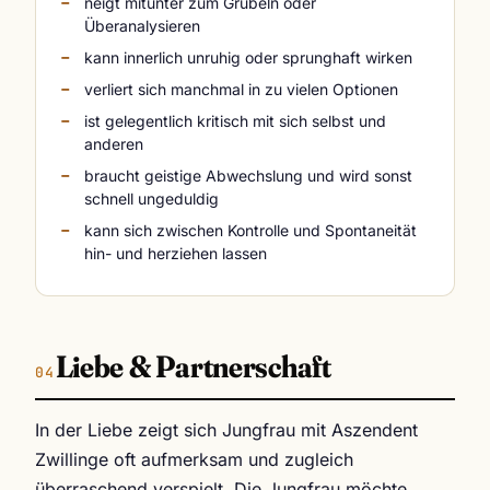
neigt mitunter zum Grübeln oder
Überanalysieren
kann innerlich unruhig oder sprunghaft wirken
verliert sich manchmal in zu vielen Optionen
ist gelegentlich kritisch mit sich selbst und
anderen
braucht geistige Abwechslung und wird sonst
schnell ungeduldig
kann sich zwischen Kontrolle und Spontaneität
hin- und herziehen lassen
Liebe & Partnerschaft
In der Liebe zeigt sich Jungfrau mit Aszendent
Zwillinge oft aufmerksam und zugleich
überraschend verspielt. Die Jungfrau möchte