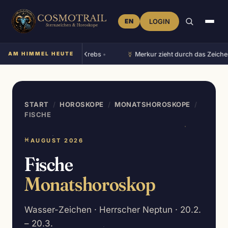
EN
LOGIN
☿︎
er Mond steht im Zeichen Krebs
AM HIMMEL HEUTE
•
Merkur zieht durch das Zeichen
START
/
HOROSKOPE
/
MONATSHOROSKOPE
/
FISCHE
♓
AUGUST 2026
Fische
Monatshoroskop
Wasser-Zeichen · Herrscher Neptun · 20.2.
– 20.3.