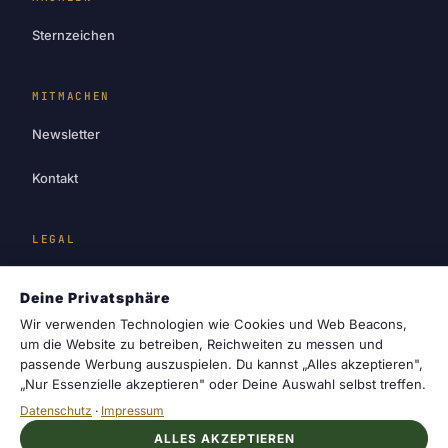
Sternzeichen
MITMACHEN
Newsletter
Kontakt
LEGAL
Impressum
Deine Privatsphäre
Datenschutz
Wir verwenden Technologien wie Cookies und Web Beacons,
um die Website zu betreiben, Reichweiten zu messen und
passende Werbung auszuspielen. Du kannst „Alles akzeptieren",
Cookie-Einstellungen
„Nur Essenzielle akzeptieren" oder Deine Auswahl selbst treffen.
Datenschutz
·
Impressum
ALLES AKZEPTIEREN