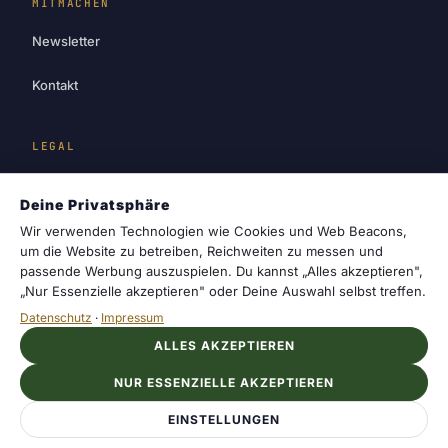
MITMACHEN
Newsletter
Kontakt
LEGAL
Impressum
Deine Privatsphäre
Datenschutz
Wir verwenden Technologien wie Cookies und Web Beacons,
um die Website zu betreiben, Reichweiten zu messen und
passende Werbung auszuspielen. Du kannst „Alles akzeptieren",
Cookie-Einstellungen
„Nur Essenzielle akzeptieren" oder Deine Auswahl selbst treffen.
Datenschutz
·
Impressum
ALLES AKZEPTIEREN
cosmotrail
© 2026 cosmotrail. Dein Magazin für
NUR ESSENZIELLE AKZEPTIEREN
Sternzeichen, Horoskope und die Geheimnisse
des Sternenhimmels
EINSTELLUNGEN