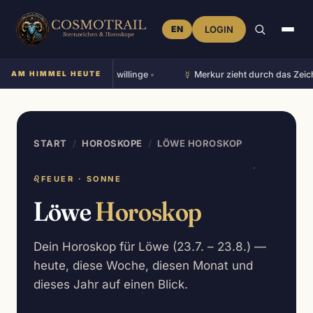
EN
LOGIN
☿︎
r Mond steht im Zeichen Zwillinge
AM HIMMEL HEUTE
•
Merkur zieht durch das Zeic
START
/
HOROSKOPE
/
LÖWE HOROSKOP
♌
FEUER · SONNE
Löwe
Horoskop
Dein Horoskop für Löwe (23.7. – 23.8.) —
heute, diese Woche, diesen Monat und
dieses Jahr auf einen Blick.